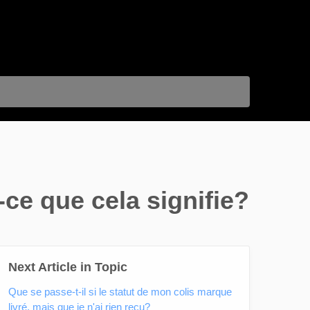
-ce que cela signifie?
Next Article in Topic
Que se passe-t-il si le statut de mon colis marque
livré, mais que je n'ai rien reçu?