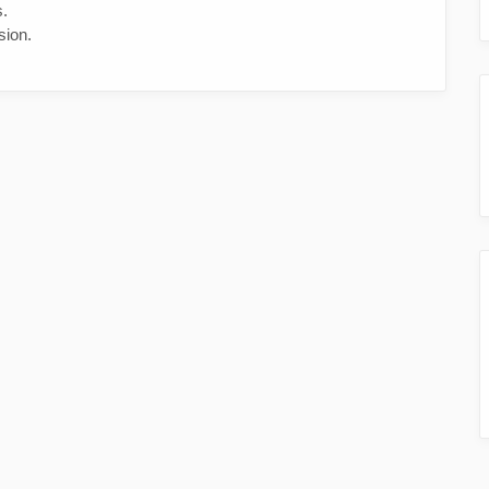
s.
sion.